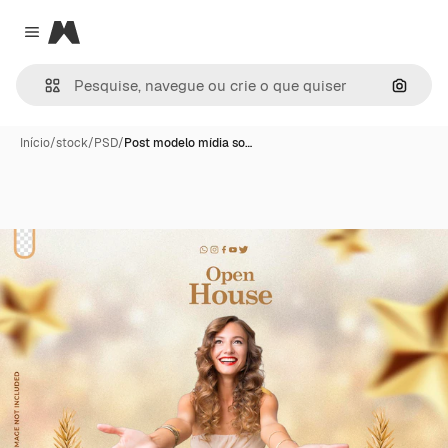
Magnific
Close menu
Pesqui
Início
/
stock
/
PSD
/
Post modelo mídia so…