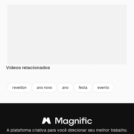
Vídeos relacionados
Premium
Premium
Premium
Premium
reveillon
ano novo
ano
festa
evento
A plataforma criativa para você direcionar seu melhor trabalho.