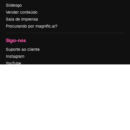
Slidesgo
Vender conteúdo
Sala de imprensa
Procurando por magnific.ai?
Siga-nos
Suporte ao cliente
Instagram
YouTube
LinkedIn
TikTok
Discord
X
Reddit
Copyright © 2010-
2026
Freepik Company S.L.U.
Todos os direitos
reservados
.