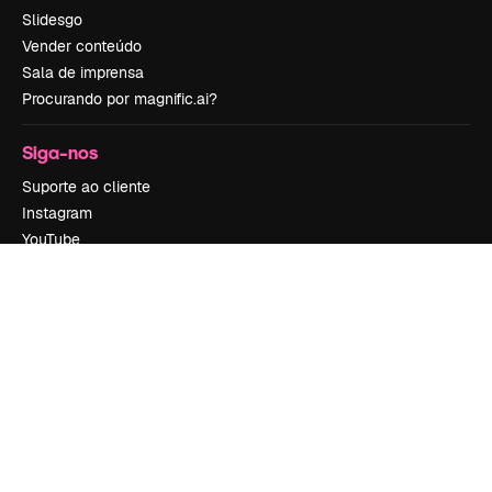
Slidesgo
Vender conteúdo
Sala de imprensa
Procurando por magnific.ai?
Siga-nos
Suporte ao cliente
Instagram
YouTube
LinkedIn
TikTok
Discord
X
Reddit
Copyright © 2010-
2026
Freepik Company S.L.U.
Todos os direitos
reservados
.