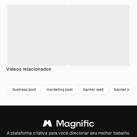
Vídeos relacionados
Premium
Premium
Premium
Premium
business post
marketing post
banner web
banner inst
A plataforma criativa para você direcionar seu melhor trabalho.