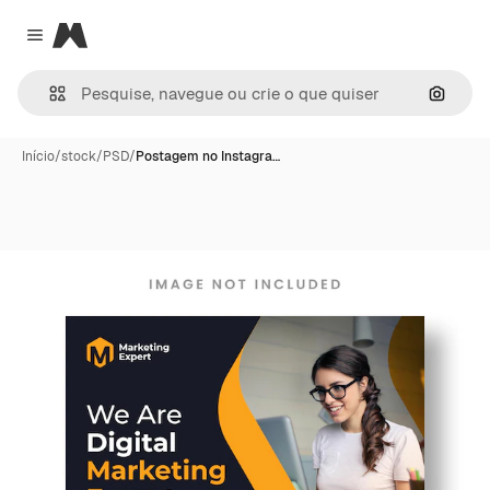
Magnific
Close menu
Pesqui
Início
/
stock
/
PSD
/
Postagem no Instagra…