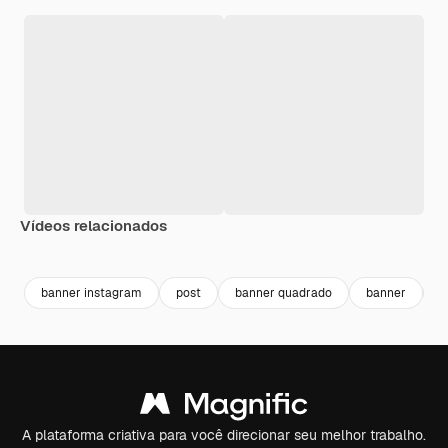
Vídeos relacionados
Premium
Premium
Premium
Premium
banner instagram
post
banner quadrado
banner
i
A plataforma criativa para você direcionar seu melhor trabalho.