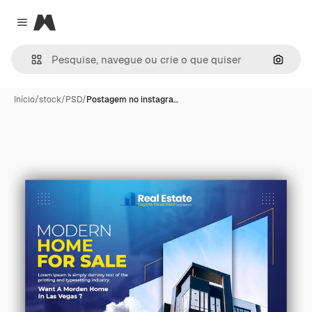
Magnific
Close menu
Pesqui
Início
/
stock
/
PSD
/
Postagem no instagra…