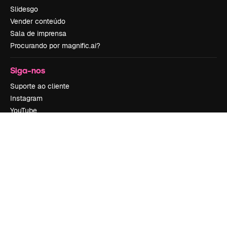
Slidesgo
Vender conteúdo
Sala de imprensa
Procurando por magnific.ai?
Siga-nos
Suporte ao cliente
Instagram
YouTube
LinkedIn
TikTok
Discord
X
Reddit
Copyright © 2010-
2026
Freepik Company S.L.U.
Todos os direitos
reservados
.