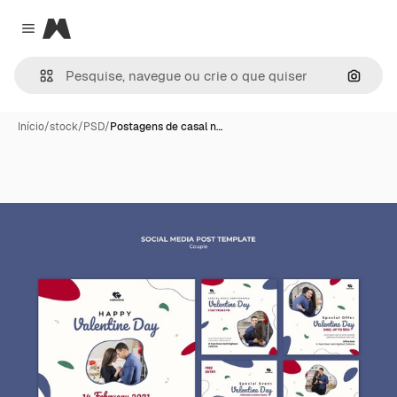
Magnific
Close menu
Pesqui
Início
/
stock
/
PSD
/
Postagens de casal n…