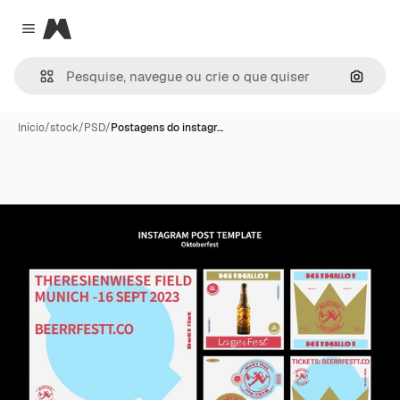
Magnific
Close menu
Pesqui
Início
/
stock
/
PSD
/
Postagens do instagr…