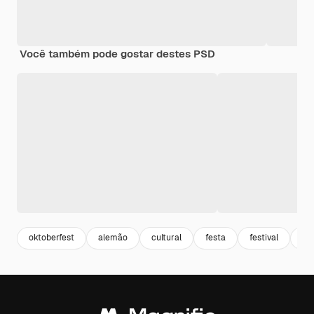
Você também pode gostar destes PSD
oktoberfest
alemão
cultural
festa
festival
cu