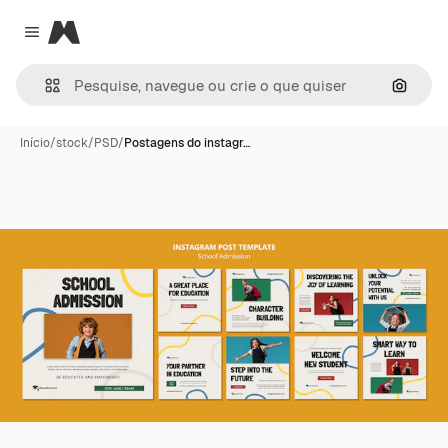
Magnific
Close menu
Pesqui
Início
/
stock
/
PSD
/
Postagens do instagr…