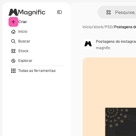
Criar
Início
/
stock
/
PSD
/
Postagens do
Início
Buscar
Postagens do instagr
magnific
Stock
Explorar
Todas as ferramentas