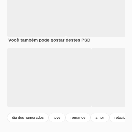
Você também pode gostar destes PSD
dia dos namorados
love
romance
amor
relaciona