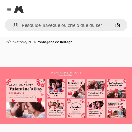
Magnific
Close menu
Pesqui
Início
/
stock
/
PSD
/
Postagens do instagr…