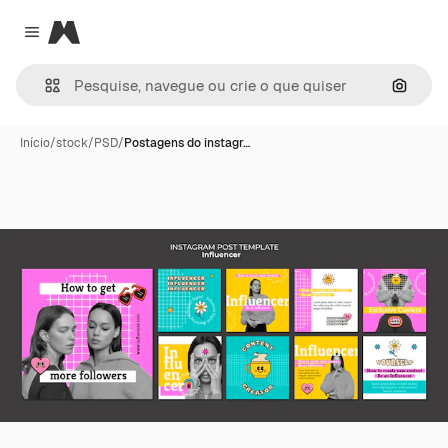
Magnific
Close menu
Pesqui
Início
/
stock
/
PSD
/
Postagens do instagr…