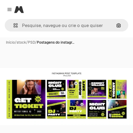
Magnific
Close menu
Pesqui
Início
/
stock
/
PSD
/
Postagens do instagr…