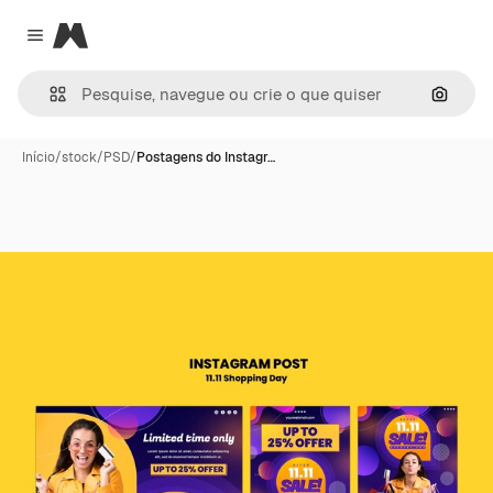
Magnific
Close menu
Pesqui
Início
/
stock
/
PSD
/
Postagens do Instagr…