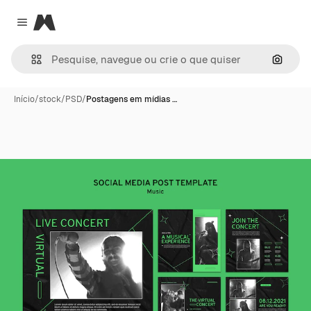
Magnific
Close menu
Pesqui
Início
/
stock
/
PSD
/
Postagens em mídias …