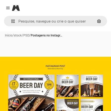
Magnific
Close menu
Pesqui
Início
/
stock
/
PSD
/
Postagens no Instagr…