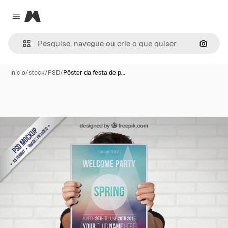
Magnific
Close menu
Pesqui
Início
/
stock
/
PSD
/
Pôster da festa de p…