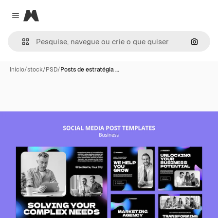
Magnific
Close menu
Pesqui
Início
/
stock
/
PSD
/
Posts de estratégia …