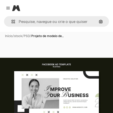
Magnific
Close menu
Pesqui
Início
/
stock
/
PSD
/
Projeto de modelo de…