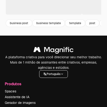
business post
business template
template
post
po
A plataforma criativa para você direcionar seu melhor trabalho.
Mais de 1 milhão de assinantes entre criativos, empresas,
agências e estúdios.
Português
Produtos
Spaces
Assistente de IA
Gerador de imagens