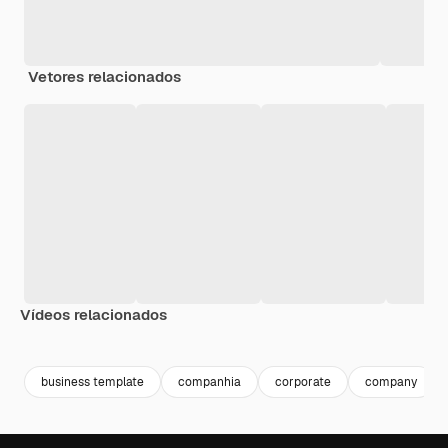
Vetores relacionados
Vídeos relacionados
Premium
Premium
business template
companhia
corporate
company