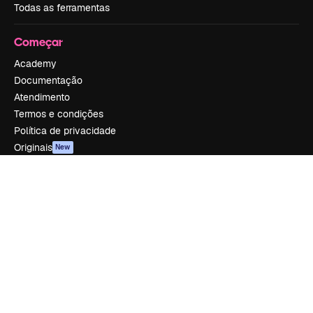
Todas as ferramentas
Começar
Academy
Documentação
Atendimento
Termos e condições
Política de privacidade
Originais
New
Política de cookies
Central de confiabilidade
Afiliados
Empresas
Empresa
Preços
Sobre nós
Reviews