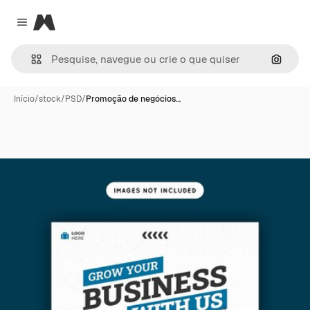
Magnific
Close menu
Pesqui
Início
/
stock
/
PSD
/
Promoção de negócios…