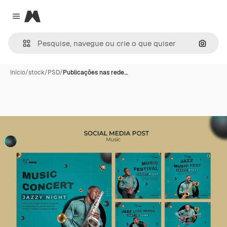
Magnific
Close menu
Pesqui
Início
/
stock
/
PSD
/
Publicações nas rede…