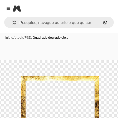
Magnific
Close menu
Pesqui
Início
/
stock
/
PSD
/
Quadrado dourado ele…