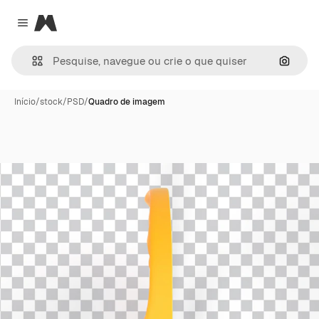
Magnific
Close menu
Pesqui
Início
/
stock
/
PSD
/
Quadro de imagem