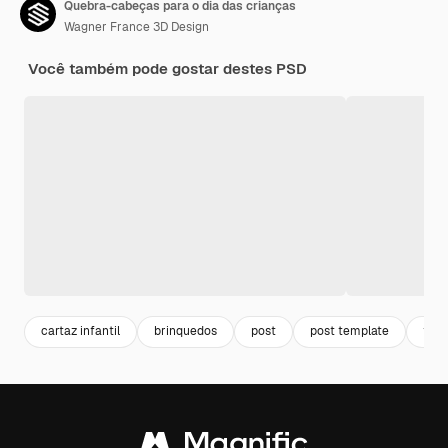
Quebra-cabeças para o dia das crianças
Wagner France 3D Design
Você também pode gostar destes PSD
cartaz infantil
brinquedos
post
post template
flye