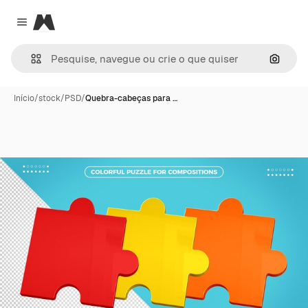
Magnific
Close menu
Pesqui
Início
/
stock
/
PSD
/
Quebra-cabeças para …