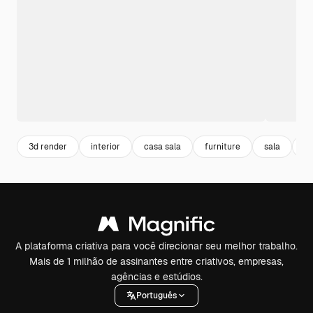
3d render
interior
casa sala
furniture
sala
so
A plataforma criativa para você direcionar seu melhor trabalho.
Mais de 1 milhão de assinantes entre criativos, empresas,
agências e estúdios.
Português