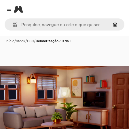
Magnific
Close menu
Pesqui
Início
/
stock
/
PSD
/
Renderização 3D da i…