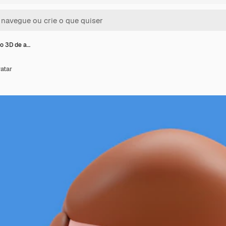
o 3D de a…
atar