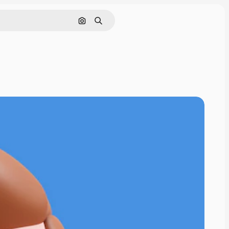
Pesquisar por imagem
Buscar