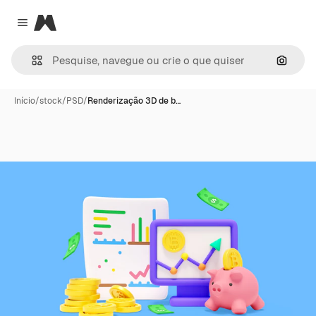
Magnific
Close menu
Pesqui
Início
/
stock
/
PSD
/
Renderização 3D de b…