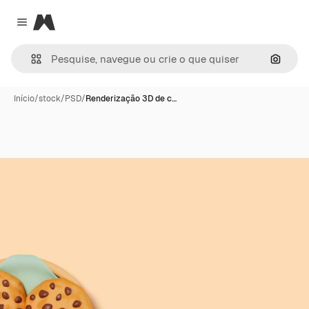
Magnific
Close menu
Pesqui
Início
/
stock
/
PSD
/
Renderização 3D de c…