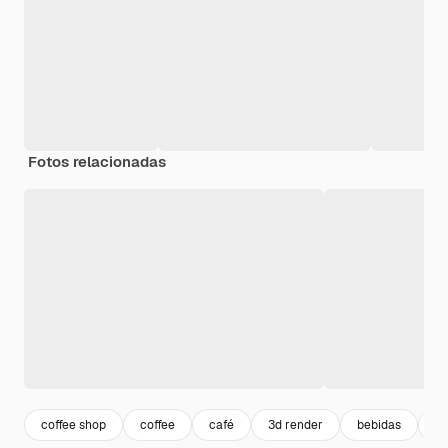
Fotos relacionadas
coffee shop
coffee
café
3d render
bebidas
3