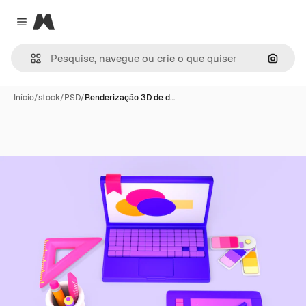
Magnific
Close menu
Pesqui
Início
/
stock
/
PSD
/
Renderização 3D de d…