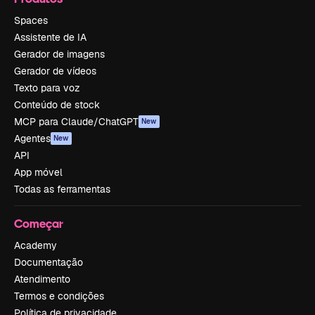
Spaces
Assistente de IA
Gerador de imagens
Gerador de vídeos
Texto para voz
Conteúdo de stock
MCP para Claude/ChatGPT
New
Agentes
New
API
App móvel
Todas as ferramentas
Começar
Academy
Documentação
Atendimento
Termos e condições
Política de privacidade