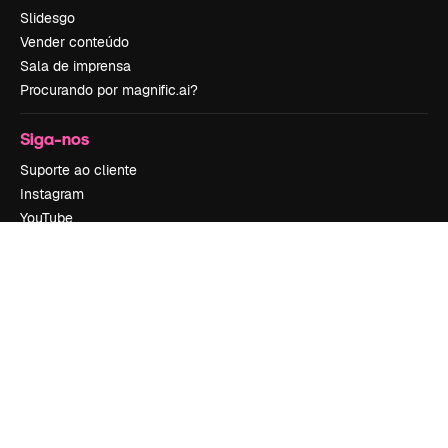
Slidesgo
Vender conteúdo
Sala de imprensa
Procurando por magnific.ai?
Siga-nos
Suporte ao cliente
Instagram
YouTube
LinkedIn
TikTok
Discord
X
Reddit
Copyright © 2010-
2026
Freepik Company S.L.U.
Todos os direitos
reservados
.