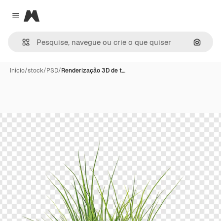
Magnific
Close menu
Pesqui
Início
/
stock
/
PSD
/
Renderização 3D de t…