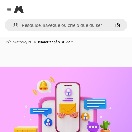
Magnific
Close menu
Pesqui
Início
/
stock
/
PSD
/
Renderização 3D do f…