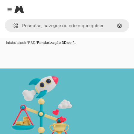
Magnific
Close menu
Pesqui
Início
/
stock
/
PSD
/
Renderização 3D do f…