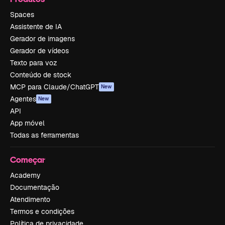
Spaces
Assistente de IA
Gerador de imagens
Gerador de vídeos
Texto para voz
Conteúdo de stock
MCP para Claude/ChatGPT
New
Agentes
New
API
App móvel
Todas as ferramentas
Começar
Academy
Documentação
Atendimento
Termos e condições
Política de privacidade