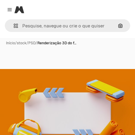
Magnific
Close menu
Pesqui
Início
/
stock
/
PSD
/
Renderização 3D do f…