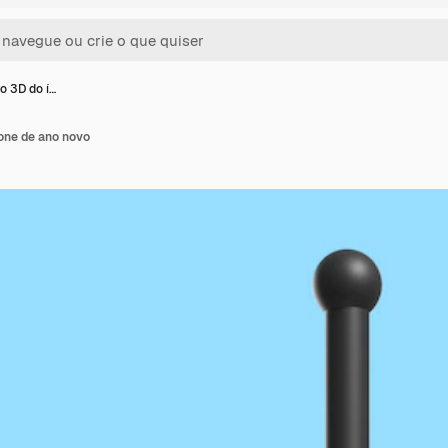
o 3D do í…
one de ano novo