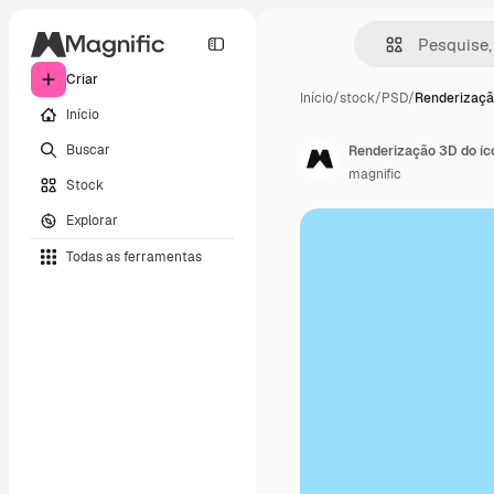
Criar
Início
/
stock
/
PSD
/
Renderizaçã
Início
Buscar
Renderização 3D do íc
magnific
Stock
Explorar
Todas as ferramentas