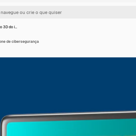
o 3D do í…
one de cibersegurança