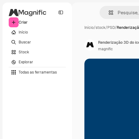
Criar
Início
/
stock
/
PSD
/
Renderizaçã
Início
Buscar
Renderização 3D do íc
magnific
Stock
Explorar
Todas as ferramentas