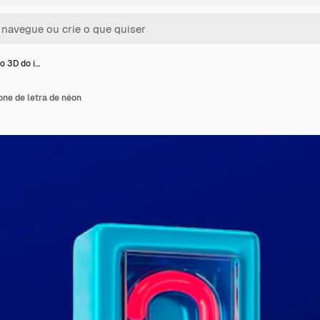
o 3D do í…
ne de letra de néon