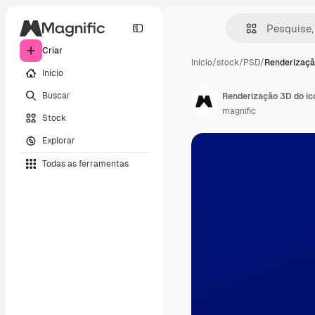
Criar
Início
/
stock
/
PSD
/
Renderizaçã
Início
Buscar
Renderização 3D do íco
magnific
Stock
Explorar
Todas as ferramentas