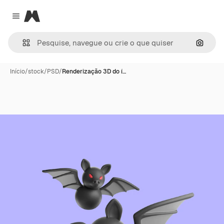
Magnific
Close menu
Pesqui
Início
/
stock
/
PSD
/
Renderização 3D do í…