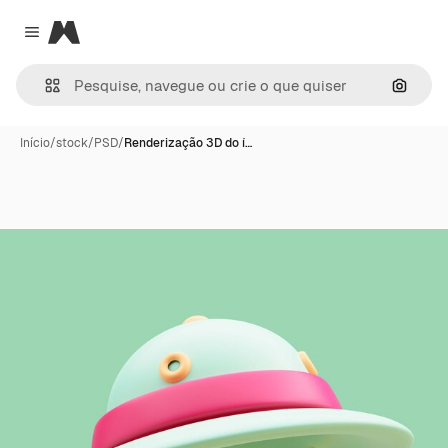
Magnific
Close menu
Pesqui
Início
/
stock
/
PSD
/
Renderização 3D do í…