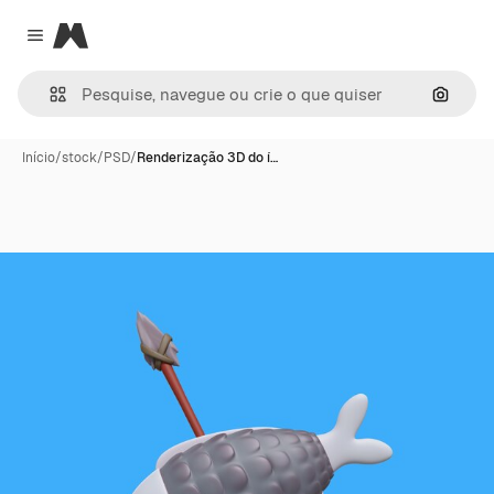
Magnific
Close menu
Pesqui
Início
/
stock
/
PSD
/
Renderização 3D do í…