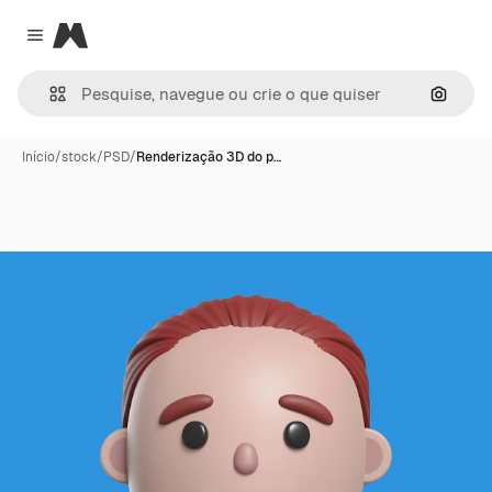
Magnific
Close menu
Pesqui
Início
/
stock
/
PSD
/
Renderização 3D do p…