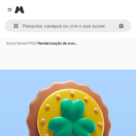
Magnific
Close menu
Pesqui
Início
/
stock
/
PSD
/
Renderização de ícon…