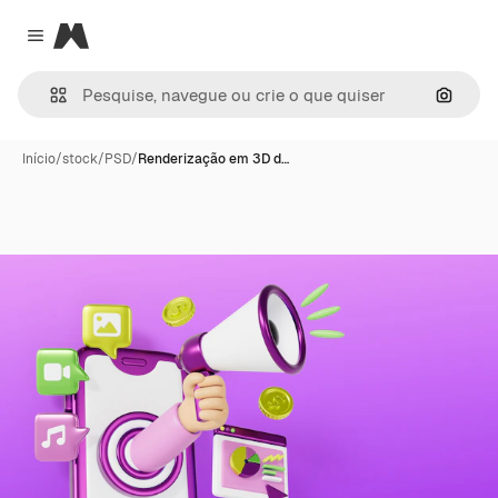
Magnific
Close menu
Pesqui
Início
/
stock
/
PSD
/
Renderização em 3D d…