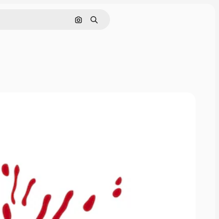
Pesquisar por imagem
Buscar