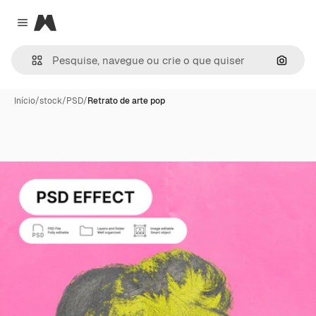
Magnific
Close menu
Pesqui
Início
/
stock
/
PSD
/
Retrato de arte pop