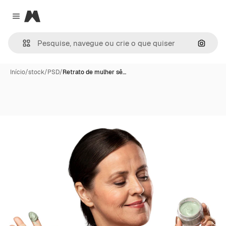
Magnific
Close menu
Pesqui
Início
/
stock
/
PSD
/
Retrato de mulher sê…