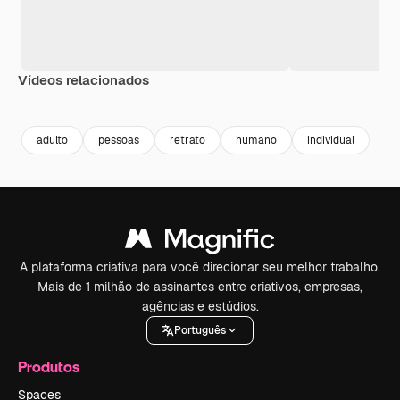
Vídeos relacionados
Premium
Premium
Premium
Premium
adulto
pessoas
retrato
humano
individual
A plataforma criativa para você direcionar seu melhor trabalho.
Mais de 1 milhão de assinantes entre criativos, empresas,
agências e estúdios.
Português
Produtos
Spaces