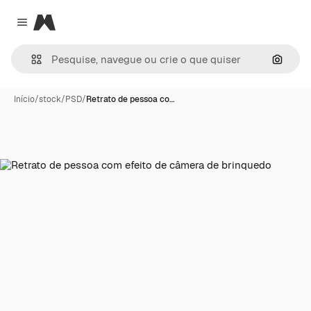
Magnific
Close menu
Pesqui
Início
/
stock
/
PSD
/
Retrato de pessoa co…