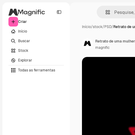
Criar
Início
/
stock
/
PSD
/
Retrato de 
Início
Buscar
Retrato de uma mulhe
magnific
Stock
Explorar
Todas as ferramentas