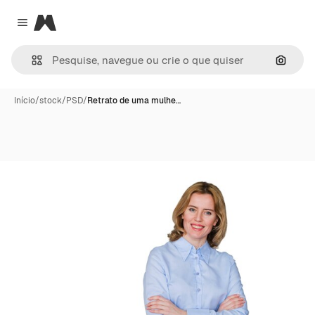
Magnific
Close menu
Pesqui
Início
/
stock
/
PSD
/
Retrato de uma mulhe…