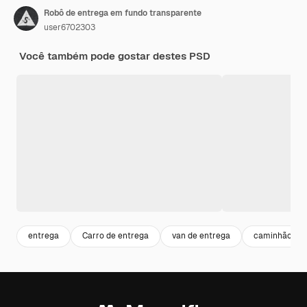
Robô de entrega em fundo transparente
user6702303
Você também pode gostar destes PSD
entrega
Carro de entrega
van de entrega
caminhão de 