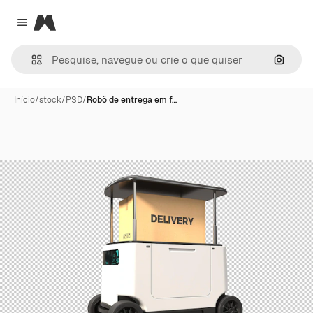
Magnific
Close menu
Pesqui
Início
/
stock
/
PSD
/
Robô de entrega em f…