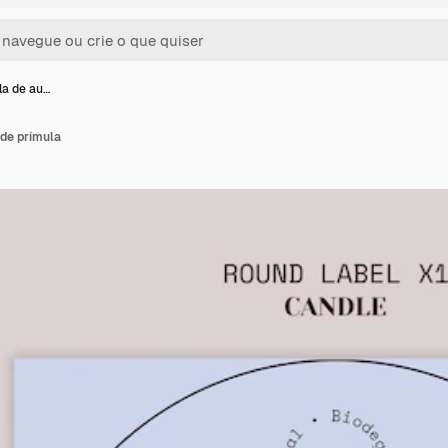
la de au…
 de prímula