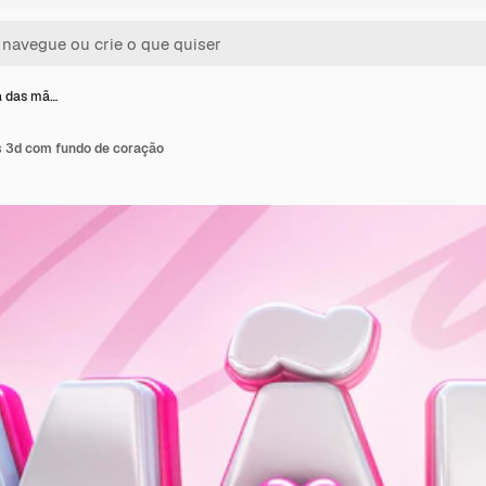
a das mã…
s 3d com fundo de coração