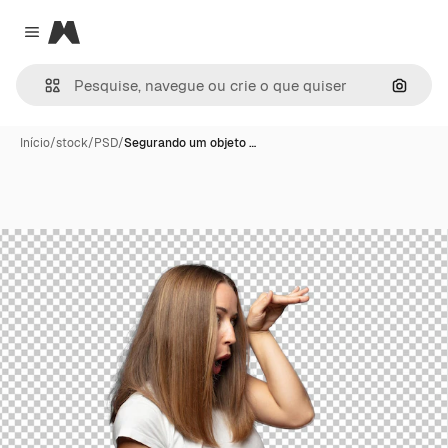
Magnific
Close menu
Pesqui
Início
/
stock
/
PSD
/
Segurando um objeto …