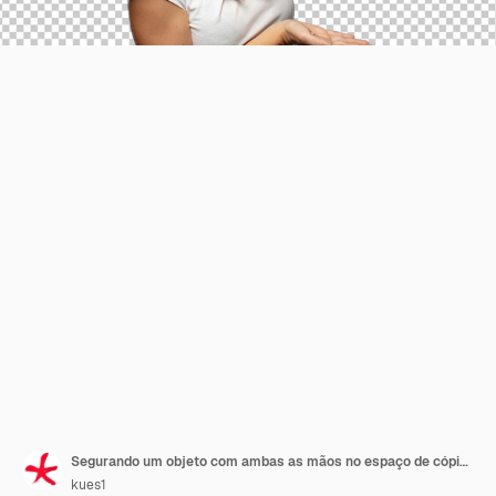
Segurando um objeto com ambas as mãos no espaço de cópia lateral mostrando oferecendo ou anunciando um objeto
kues1