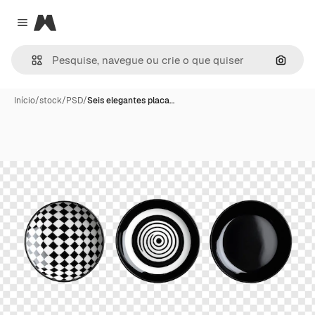
Magnific
Close menu
Pesqui
Início
/
stock
/
PSD
/
Seis elegantes placa…